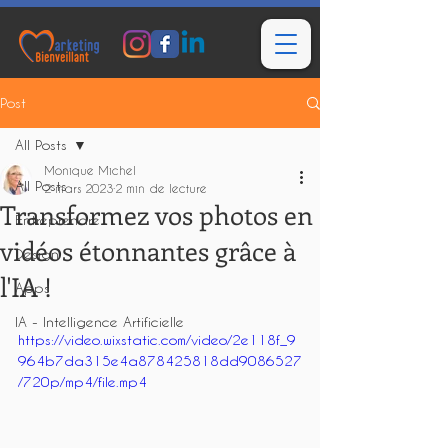
Post
All Posts
Monique Michel
All Posts
2 mars 2023
2 min de lecture
Transformez vos photos en
Entreprendre
vidéos étonnantes grâce à
Design
l'IA !
Apps
IA - Intelligence Artificielle
https://video.wixstatic.com/video/2e118f_9
964b7da315e4a878425818dd9086527
/720p/mp4/file.mp4