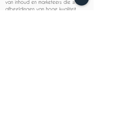
van inhoud en marketeers die snel 
afbeeldingen van hoge kwaliteit 
willen produceren.
De speeltuin biedt ook de 
mogelijkheid om de afbeeldingen 
die door meerdere verschillende 
modellen zijn gegenereerd, te 
vergelijken om te zien hoe ze zich 
anders gedragen. Dit kan nuttig zijn 
bij het begrijpen van de sterke 
punten en beperkingen van 
verschillende modellen.
Ontdekken Playground 