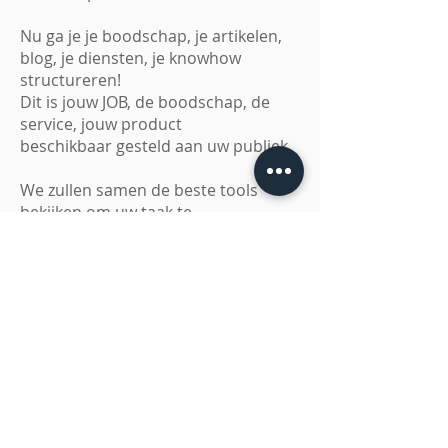
Nu ga je je boodschap, je artikelen,
blog, je diensten, je knowhow
structureren!
Dit is jouw JOB, de boodschap, de
service, jouw product
beschikbaar gesteld aan uw publiek.
We zullen samen de beste tools
bekijken om uw taak te
vergemakkelijken, zodat u uw publiek
(avatar) beter kunt leren kennen en
wat de beste strategie is om uw site
bij uw publiek te promoten.