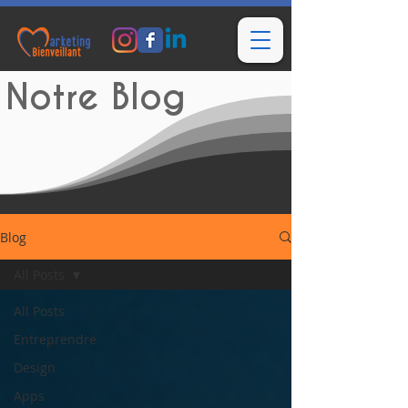
Notre Blog
Blog
All Posts
All Posts
Entreprendre
Design
Apps