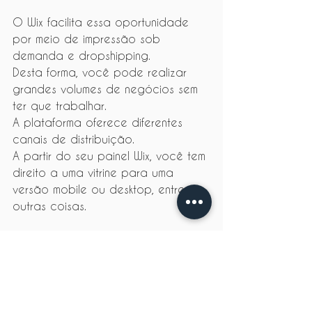
O Wix facilita essa oportunidade 
por meio de impressão sob 
demanda e dropshipping.
Desta forma, você pode realizar 
grandes volumes de negócios sem 
ter que trabalhar.
A plataforma oferece diferentes 
canais de distribuição.
A partir do seu painel Wix, você tem 
direito a uma vitrine para uma 
versão mobile ou desktop, entre 
outras coisas.
Em suma, os benefícios de um site 
de comércio eletrônico Wix são 
muitos.
Você pode ganhar dinheiro com 
uma loja criada diretamente online 