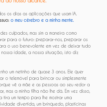
tá ao nosso alcance.
dos os dias as aplicações que usam IA. 
suo: 
o meu cérebro e a minha mente.
des culpados, mas sim a maneira como 
rar para o futuro: preparar-nos, preparar os 
 para o uso benevolente em vez de deixar tudo 
 a nossa idade, a nossa situação, isto diz 
enho um netinho de quase 3 anos. Ele quer 
ar o telemóvel para brincar ou simplesmente 
orque vê a mãe e as pessoas ao seu redor a 
ar, mas a minha filha não lhe dá. Em vez disso, 
a tira um tempo para lhe mostrar uma 
ividade divertida, um brinquedo, plasticinas 