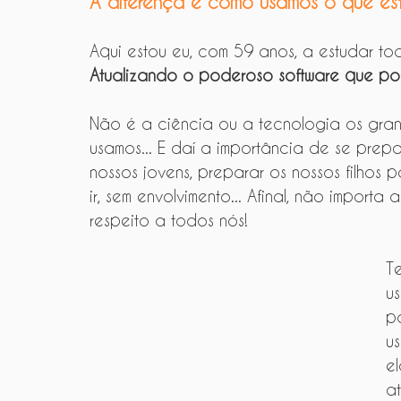
A diferença é como usamos o que es
Aqui estou eu, com 59 anos, a estudar to
Atualizando o poderoso software que pos
Não é a ciência ou a tecnologia os gran
usamos... E daí a importância de se prepa
nossos jovens, preparar os nossos filhos
ir, sem envolvimento... Afinal, não importa
respeito a todos nós!
T
us
p
us
el
at