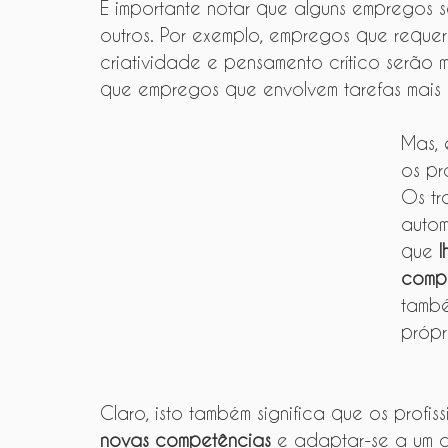
É importante notar que alguns empregos s
outros. Por exemplo, empregos que req
criatividade e pensamento crítico serão 
que empregos que envolvem tarefas mais si
Mas, 
os pr
Os tr
autom
que 
l
compl
també
própr
Claro, isto também significa que os profis
novas competências
 e adaptar-se a um 