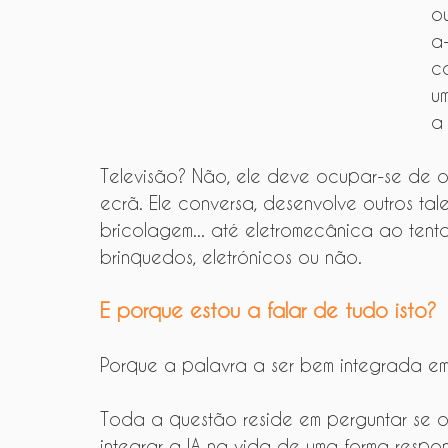
o
a-
c
u
a
Televisão? Não, ele deve ocupar-se de ou
ecrã. Ele conversa, desenvolve outros tale
bricolagem... até eletromecânica ao tenta
brinquedos, eletrónicos ou não.
E porque estou a falar de tudo isto?
Porque a palavra a ser bem integrada e
Toda a questão reside em perguntar se o
integrar a IA na vida de uma forma respo