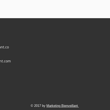
nt.co
ant.com
rocrastination :
Transformez vos photos en
 de la peur qui
vidéos étonnantes grâce à l'
!
!
© 2017 by
Marketing Bienveillant