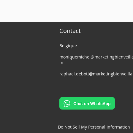
Contact
Belgique
moniquemichel@marketingbienveilla
m
raphael.debott@marketingbienveill
L'Évolution du Web Design :
Vaincre la p
Pourquoi Passer à Wix Studio
libérez-vous
est Essentiel pour 2024
vous bloque 
Do Not Sell My Personal Information