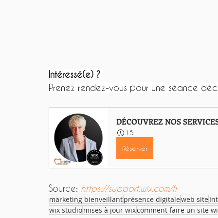
Intéressé(e) ?
Prenez rendez-vous pour une séance décou
DÉCOUVREZ NOS SERVICE
15
Réserver
Source: 
https://support.wix.com/fr
marketing bienveillant
présence digitale
web site
Int
wix studio
mises à jour wix
comment faire un site w