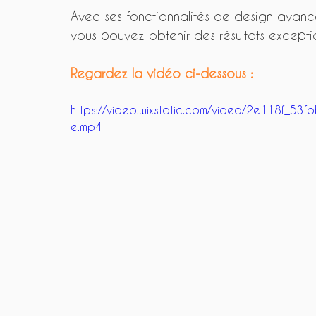
Avec ses fonctionnalités de design avancé
vous pouvez obtenir des résultats exceptio
Regardez la vidéo ci-dessous :
https://video.wixstatic.com/video/2e118f
e.mp4