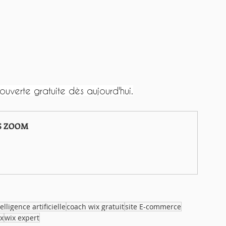
verte gratuite dès aujourd'hui.
S ZOOM
elligence artificielle
coach wix gratuit
site E-commerce
ix
wix expert